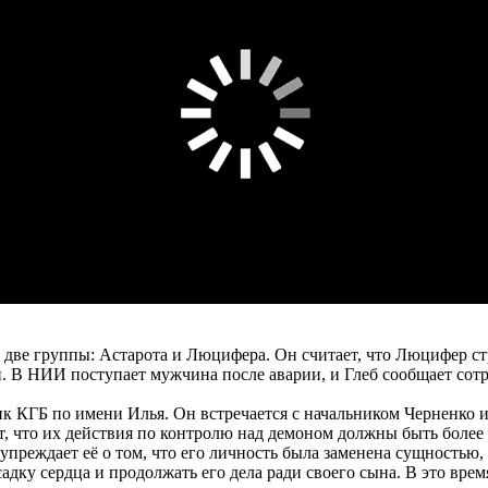
две группы: Астарота и Люцифера. Он считает, что Люцифер стр
. В НИИ поступает мужчина после аварии, и Глеб сообщает сотр
 КГБ по имени Илья. Он встречается с начальником Черненко и 
, что их действия по контролю над демоном должны быть более 
преждает её о том, что его личность была заменена сущностью,
садку сердца и продолжать его дела ради своего сына. В это вр