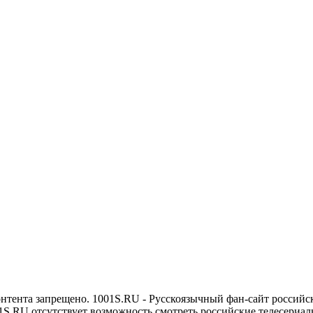
онтента запрещено. 1001S.RU - Русскоязычный фан-сайт российс
1S.RU отсутствует возможность смотреть российские телесериалы