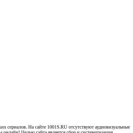
ких сериалов. На сайте 1001S.RU отсутствуют аудиовизуальные
 онлайн! Целью сайта является сбор и систематизация